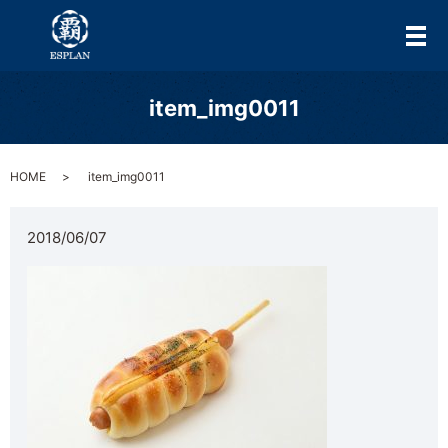
メ
item_img0011
HOME
item_img0011
2018/06/07