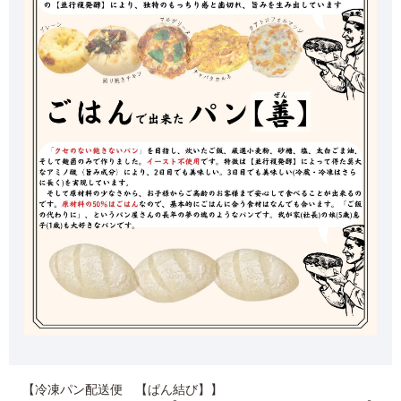
【冷凍パン配送便 【ぱん結び】】