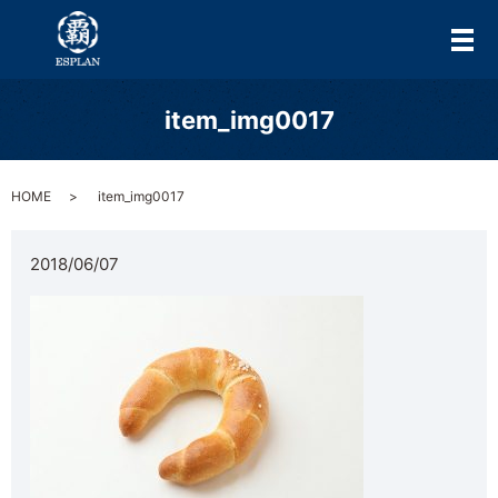
メ
item_img0017
HOME
item_img0017
2018/06/07