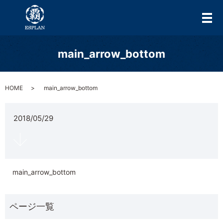
メ
main_arrow_bottom
HOME
main_arrow_bottom
2018/05/29
main_arrow_bottom